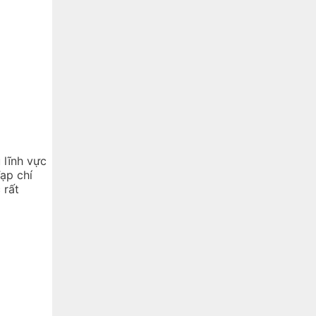
 lĩnh vực
ạp chí
 rất