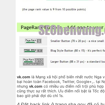
vk.com
là Mạng xã hội phổ biến nhất nước Nga v
bại hoàn toàn Facebook, Twitter, Google+,..
nhưng
vk.com
có nhiều ưu điểm nổi trội phù hợp 
cũng thực sự rất thích. Ưu điểm nổi bật là Tốc độ
bao giờ phải đợi dù chỉ 1s.
4.Đặt back link ở trang sba.gov đã có 