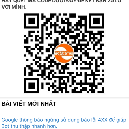
HÃY QUÉT MÃ CODE DƯỚI ĐÂY ĐỂ KẾT BẠN ZALO
VỚI MÌNH.
BÀI VIẾT MỚI NHẤT
Google thông báo ngừng sử dụng báo lỗi 4XX để giúp
Bot thu thập nhanh hơn.