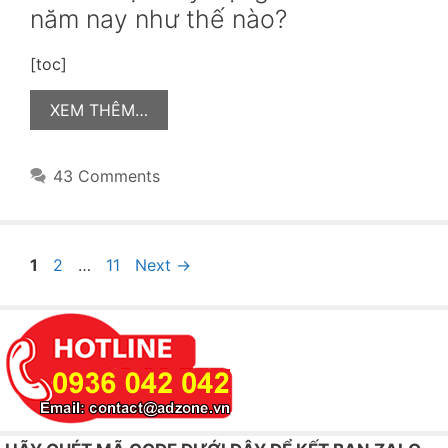
năm nay như thế nào?
[toc]
XEM THÊM…
43 Comments
Post
Page
Page
Page
1
2
…
11
Next
→
navigation