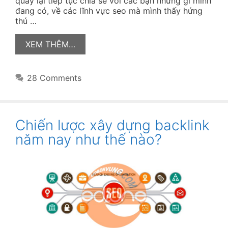
quay lại tiếp tục chia sẻ với các bạn những gì mình
đang có, về các lĩnh vực seo mà mình thấy hứng
thú …
XEM THÊM…
28 Comments
Chiến lược xây dựng backlink
năm nay như thế nào?