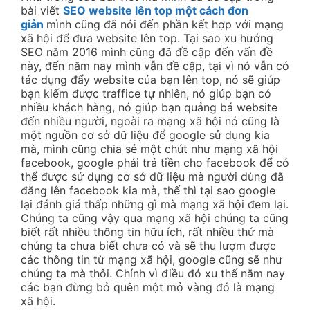
bài viết
SEO website lên top một cách đơn
giản
mình cũng đã nói đến phần kết hợp với mạng
xã hội để đưa website lên top. Tại sao xu hướng
SEO năm 2016 mình cũng đã đề cập đến vấn đề
này, đến năm nay mình vẫn đề cập, tại vì nó vẫn có
tác dụng đẩy website của bạn lên top, nó sẽ giúp
bạn kiếm được traffice tự nhiên, nó giúp bạn có
nhiều khách hàng, nó giúp bạn quảng bá website
đến nhiều người, ngoài ra mạng xã hội nó cũng là
một nguồn cơ sở dữ liệu để google sử dụng kia
mà, mình cũng chia sẻ một chút như mạng xã hội
facebook, google phải trả tiền cho facebook để có
thể được sử dụng cơ sở dữ liệu mà người dùng đã
đăng lên facebook kia mà, thế thì tại sao google
lại đánh giá thấp những gì mà mạng xã hội đem lại.
Chúng ta cũng vậy qua mạng xã hội chúng ta cũng
biết rất nhiều thông tin hữu ích, rất nhiều thứ mà
chúng ta chưa biết chưa có và sẽ thu lượm được
các thông tin từ mạng xã hội, google cũng sẽ như
chúng ta mà thôi. Chính vì điều đó xu thế năm nay
các bạn đừng bỏ quên một mỏ vàng đó là mạng
xã hội.