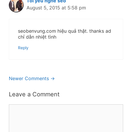
Tôi yêu nghề seo
August 5, 2015 at 5:58 pm
seobenvung.com hiệu quả thật. thanks ad
chỉ dẫn nhiệt tình
Reply
Comment
Newer Comments →
navigation
Leave a Comment
Comment