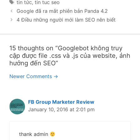
Tags
tin tức
,
tin tuc seo
Post
Google đã ra mắt phiên bản Panda 4.2
navigation
4 Điều những người mới làm SEO nên biết
15 thoughts on “Googlebot không truy
cập được file .css và .js của website, ảnh
hưởng đến SEO”
Comment
Newer Comments →
navigation
FB Group Marketer Review
January 10, 2016 at 2:01 pm
thank admin