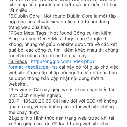
site map của google giúp kết quả tìm kiếm tốt hơn
rất nhiều .
16.Dublin Core :
Not found Dublin Core là một tập
hợp các tiêu chuẩn siêu dữ liệu mô tả nội dung
trang web của bạn
.
17.Geo Meta Tags :
Not found Công cụ tìm kiếm
Bing sử dụng Geo – Meta Tags, còn Google thì
không, nhưng để giúp website được trả về các kết
quả bởi các công cụ tìm kiếm khác nhau thì chúng
tôi chắc cũng cần tối ưu hóa cái này.
18.Feeds
:
http://onggio.com/index.php?
format=feed&type=rss
cái này có rồi giúp cho việc
website được cập nhập bởi nguồn cấp dữ của bạn
sẽ được thông báo cập nhật nội dung mới từ
website .
19.Favicon: Cài này giúp website của bạn hiển thị
một cách chuyên nghiệp,
20.IP
:185.28.20.66 Cái này đối với SEO thì không
quan trọng, vì nếu không có ip thì website không
thể chạy được.
21.gzip:
No Hình thức nén trang web trước khi tải
xuống giúp cho tốc độ load trang website khá