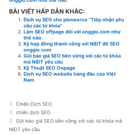
onggio.com như thế nào.
BÀI VIẾT HẤP DẪN KHÁC:
Dịch vụ SEO cho pioneerco “Tiếp nhận yêu
cầu các từ khóa”
Làm SEO offpage đối với onggio.com như
thế nào.
Ký hợp đồng thành công với NIDT để SEO
onggio.com
Gửi báo giá SEO bền vững với các từ khóa
mà NIDT yêu cầu
Kỹ Thuật SEO Onpage
Dịch vụ SEO website hàng đầu của Việt
Nam
Categories
Chiến Dịch SEO
Tags
chiến dịch SEO
Post
Gửi báo giá SEO bền vững với các từ khóa mà
navigation
NIDT yêu cầu