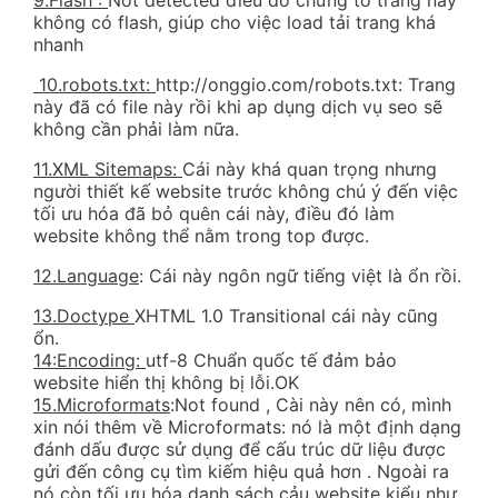
9.Flash :
Not detected điều đó chứng tỏ trang này
không có flash, giúp cho việc load tải trang khá
nhanh
10.robots.txt:
http://onggio.com/robots.txt: Trang
này đã có file này rồi khi ap dụng dịch vụ seo sẽ
không cần phải làm nữa.
11.XML Sitemaps:
Cái này khá quan trọng nhưng
người thiết kế website trước không chú ý đến việc
tối ưu hóa đã bỏ quên cái này, điều đó làm
website không thể nằm trong top được.
12.Language
: Cái này ngôn ngữ tiếng việt là ổn rồi.
13.Doctype
XHTML 1.0 Transitional cái này cũng
ổn.
14:Encoding:
utf-8 Chuẩn quốc tế đảm bảo
website hiển thị không bị lỗi.OK
15.Microformats
:Not found , Cài này nên có, mình
xin nói thêm về Microformats: nó là một định dạng
đánh dấu được sử dụng để cấu trúc dữ liệu được
gửi đến công cụ tìm kiếm hiệu quả hơn . Ngoài ra
nó còn tối ưu hóa danh sách cảu website kiểu như