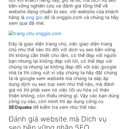
đối với khách hàng này, giờ là lúc mà dịch vụ seo
bền vững nghiên cứu và đánh giá tổng thể về
website đang chuẩn bị seo. với website của khách
hàng là
ong gio
đó là onggio.com và chúng ta hãy
xem qua đã nhé.
Đây là giao diện trang chủ, việc giao diện trang
chủ như thế nào thi đối với dịch vụ seo bền vững
thì không cần thiết cho lắm, có thể đẹp với người
bạn nhưng lại không đẹp với tôi, có thể đẹp với
chúng ta nhưng lại không đẹp đối với bác google
nhà ta thì cũng vứt vì vậy chúng ta hãy đặt chúng
ta là google xem website mà chúng ta sắp áp
dụng dịch vụ seo top xem như thế nào, mà đánh
giá nó thì phải xem nó việc tối ưu hóa có thân
thiện không, còn thiếu những gì. Vậy các bạn dùng
công cụ nào, còn mình thì áp dụng công cu
SEOquake
để kiểm tra xem như thế nào.
Đánh giá website mà Dich vụ
seo bền vững nhận SEO.