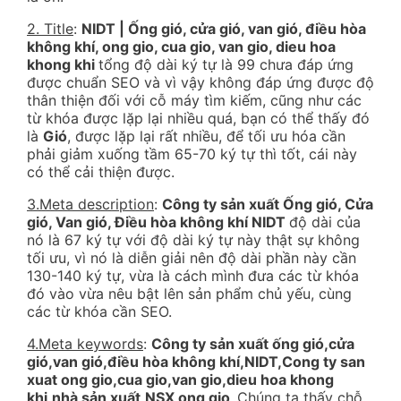
2. Title
:
NIDT | Ống gió, cửa gió, van gió, điều hòa
không khí, ong gio, cua gio, van gio, dieu hoa
khong khi
tổng độ dài ký tự là 99 chưa đáp ứng
được chuẩn SEO và vì vậy không đáp ứng được độ
thân thiện đối với cỗ máy tìm kiếm, cũng như các
từ khóa được lặp lại nhiều quá, bạn có thể thấy đó
là
Gió
, được lặp lại rất nhiều, để tối ưu hóa cần
phải giảm xuống tầm 65-70 ký tự thì tốt, cái này
có thể cải thiện được.
3.Meta description
:
Công ty sản xuất Ống gió, Cửa
gió, Van gió, Điều hòa không khí NIDT
độ dài của
nó là 67 ký tự với độ dài ký tự này thật sự không
tối ưu, vì nó là diễn giải nên độ dài phần này cần
130-140 ký tự, vừa là cách mình đưa các từ khóa
đó vào vừa nêu bật lên sản phẩm chủ yếu, cùng
các từ khóa cần SEO.
4.Meta keywords
:
Công ty sản xuất ống gió,cửa
gió,van gió,điều hòa không khí,NIDT,Cong ty san
xuat ong gio,cua gio,van gio,dieu hoa khong
khi,nhà sản xuất,NSX ong gio,
Chúng ta thấy chỗ