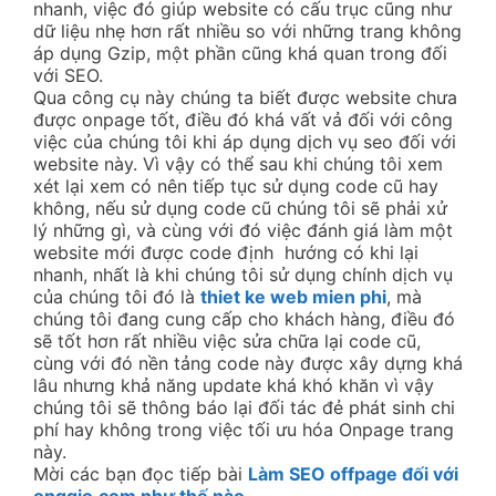
nhanh, việc đó giúp website có cấu trục cũng như
dữ liệu nhẹ hơn rất nhiều so với những trang không
áp dụng Gzip, một phần cũng khá quan trong đối
với SEO.
Qua công cụ này chúng ta biết được website chưa
được onpage tốt, điều đó khá vất vả đối với công
việc của chúng tôi khi áp dụng dịch vụ seo đối với
website này. Vì vậy có thể sau khi chúng tôi xem
xét lại xem có nên tiếp tục sử dụng code cũ hay
không, nếu sử dụng code cũ chúng tôi sẽ phải xử
lý những gì, và cùng với đó việc đánh giá làm một
website mới được code định hướng có khi lại
nhanh, nhất là khi chúng tôi sử dụng chính dịch vụ
của chúng tôi đó là
thiet ke web mien phi
, mà
chúng tôi đang cung cấp cho khách hàng, điều đó
sẽ tốt hơn rất nhiều việc sửa chữa lại code cũ,
cùng với đó nền tảng code này được xây dựng khá
lâu nhưng khả năng update khá khó khăn vì vậy
chúng tôi sẽ thông báo lại đối tác đẻ phát sinh chi
phí hay không trong việc tối ưu hóa Onpage trang
này.
Mời các bạn đọc tiếp bài
Làm SEO offpage đối với