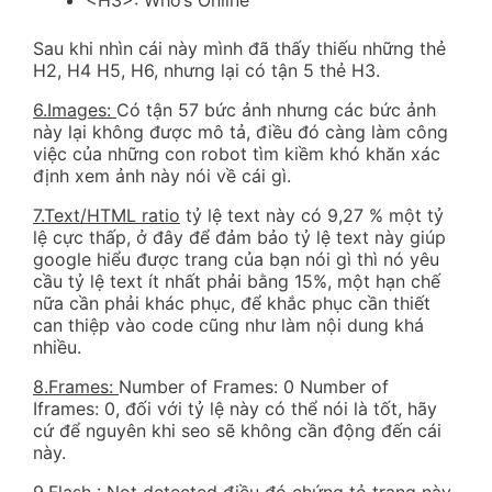
<H3>: Who’s Online
Sau khi nhìn cái này mình đã thấy thiếu những thẻ
H2, H4 H5, H6, nhưng lại có tận 5 thẻ H3.
6.Images:
Có tận 57 bức ảnh nhưng các bức ảnh
này lại không được mô tả, điều đó càng làm công
việc của những con robot tìm kiềm khó khăn xác
định xem ảnh này nói về cái gì.
7.Text/HTML ratio
tỷ lệ text này có 9,27 % một tỷ
lệ cực thấp, ở đây để đảm bảo tỷ lệ text này giúp
google hiểu được trang của bạn nói gì thì nó yêu
cầu tỷ lệ text ít nhất phải bằng 15%, một hạn chế
nữa cần phải khác phục, để khắc phục cần thiết
can thiệp vào code cũng như làm nội dung khá
nhiều.
8.Frames:
Number of Frames: 0 Number of
Iframes: 0, đối với tỷ lệ này có thể nói là tốt, hãy
cứ để nguyên khi seo sẽ không cần động đến cái
này.