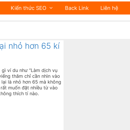
Kiến thức SEO
Back Link
Liên hệ
lại nhỏ hơn 65 kí
i gì ví du như “Làm dịch vụ
 viếng thăm chỉ cần nhìn vào
ao lại là nhỏ hơn 65 mà không
 rất muốn đặt nhiều từ vào
hông thích tí nào.