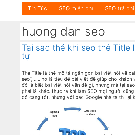
Skip
Tin Tức
SEO miễn phí
SEO trả phí
to
content
huong dan seo
Tại sao thẻ khi seo thẻ Title 
tự
Thẻ Title là thẻ mô tả ngắn gọn bài viết nói về cá
seo”, ….. nó là tiêu để bài viết để giúp cho khách
đó là biết bài viết nói vấn đề gì, nhưng mà tại s
phải là khác. thực ra khi làm SEO mọi người cũng
đó càng tốt, nhưng với bác Google nhà ta thì lại k